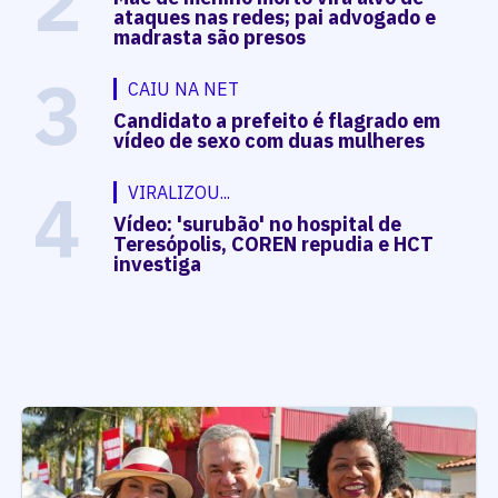
2
ataques nas redes; pai advogado e
madrasta são presos
3
CAIU NA NET
Candidato a prefeito é flagrado em
vídeo de sexo com duas mulheres
4
VIRALIZOU...
Vídeo: 'surubão' no hospital de
Teresópolis, COREN repudia e HCT
investiga