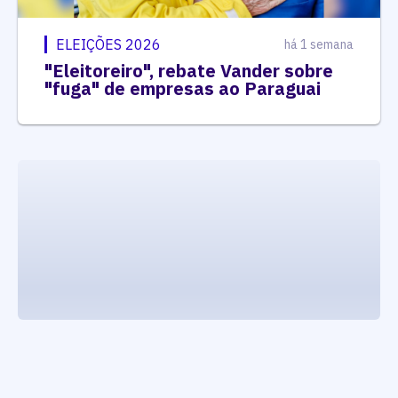
ELEIÇÕES 2026
há 1 semana
"Eleitoreiro", rebate Vander sobre
"fuga" de empresas ao Paraguai
executando carrega_noticias_json()