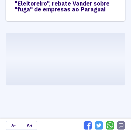
"Eleitoreiro", rebate Vander sobre
"fuga" de empresas ao Paraguai
executando carrega_noticias_json()
A+
A-