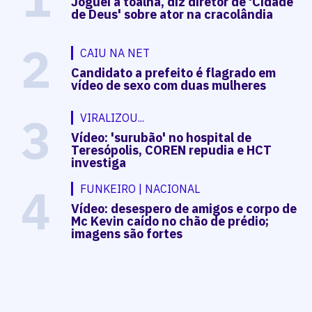
Joguei a toalha, diz diretor de 'Cidade
de Deus' sobre ator na cracolândia
2
CAIU NA NET
Candidato a prefeito é flagrado em
vídeo de sexo com duas mulheres
3
VIRALIZOU...
Vídeo: 'surubão' no hospital de
Teresópolis, COREN repudia e HCT
investiga
4
FUNKEIRO | NACIONAL
Vídeo: desespero de amigos e corpo de
Mc Kevin caído no chão de prédio;
imagens são fortes