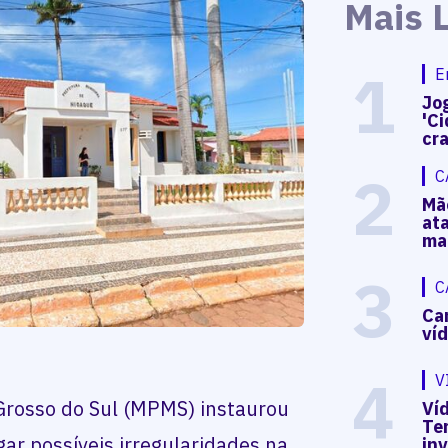
Mais 
1
E
Jog
'Ci
cr
2
C
Mã
at
ma
3
C
Ca
ví
4
V
 Grosso do Sul (MPMS) instaurou
Víd
Te
igar possíveis irregularidades na
in