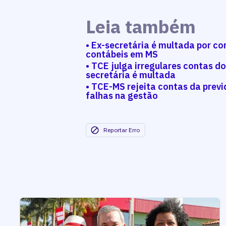
Leia também
• Ex-secretária é multada por c
contábeis em MS
• TCE julga irregulares contas d
secretária é multada
• TCE-MS rejeita contas da previ
falhas na gestão
Reportar Erro