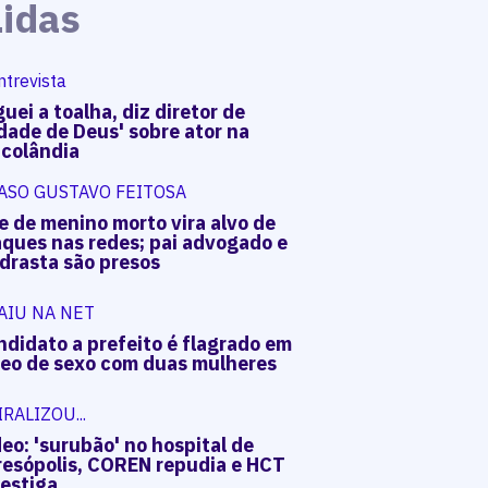
Lidas
ntrevista
uei a toalha, diz diretor de
dade de Deus' sobre ator na
acolândia
ASO GUSTAVO FEITOSA
e de menino morto vira alvo de
aques nas redes; pai advogado e
drasta são presos
AIU NA NET
ndidato a prefeito é flagrado em
deo de sexo com duas mulheres
IRALIZOU...
eo: 'surubão' no hospital de
resópolis, COREN repudia e HCT
vestiga