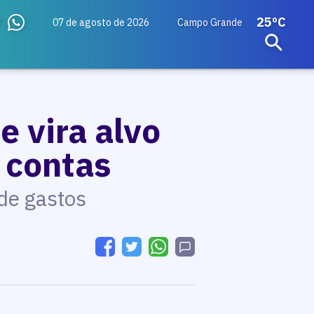
25ºC
07 de agosto de 2026
Campo Grande
e vira alvo
 contas
 de gastos