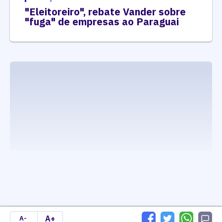
"Eleitoreiro", rebate Vander sobre
"fuga" de empresas ao Paraguai
executando carrega_noticias_json()
A+
A-