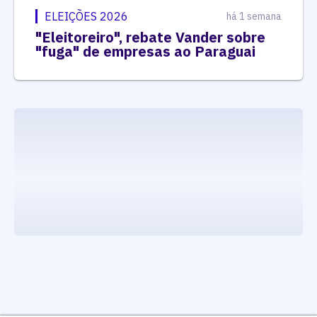
ELEIÇÕES 2026
há 1 semana
"Eleitoreiro", rebate Vander sobre
"fuga" de empresas ao Paraguai
executando carrega_noticias_json()