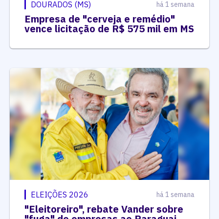
DOURADOS (MS)
há 1 semana
Empresa de "cerveja e remédio"
vence licitação de R$ 575 mil em MS
ELEIÇÕES 2026
há 1 semana
"Eleitoreiro", rebate Vander sobre
"fuga" de empresas ao Paraguai