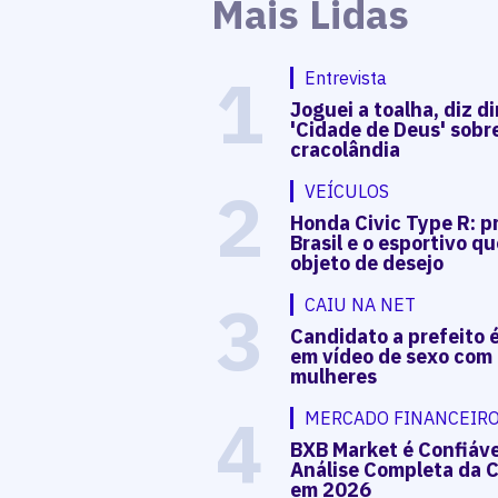
Mais Lidas
1
Entrevista
Joguei a toalha, diz di
'Cidade de Deus' sobr
cracolândia
2
VEÍCULOS
Honda Civic Type R: p
Brasil e o esportivo qu
objeto de desejo
3
CAIU NA NET
Candidato a prefeito 
em vídeo de sexo com
mulheres
4
MERCADO FINANCEIR
BXB Market é Confiáv
Análise Completa da C
em 2026