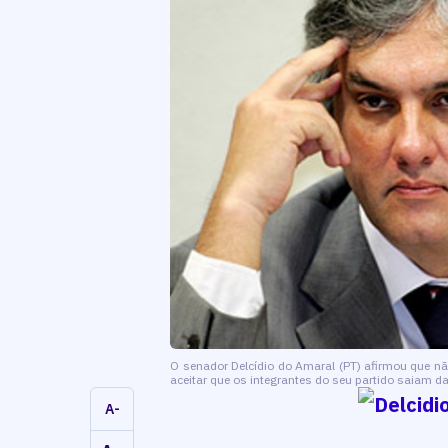
O senador Delcídio do Amaral (PT) afirmou que nã
aceitar que os integrantes do seu partido saiam d
A-