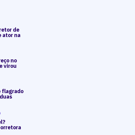
retor de
e ator na
reço no
e virou
é flagrado
 duas
O
el?
orretora