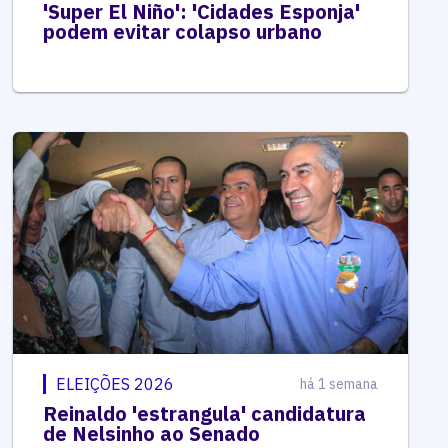
'Super El Niño': 'Cidades Esponja'
podem evitar colapso urbano
ELEIÇÕES 2026
há 1 semana
Reinaldo 'estrangula' candidatura
de Nelsinho ao Senado