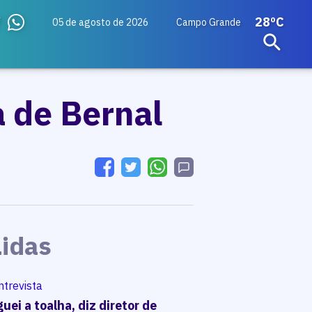
28ºC
05 de agosto de 2026
Campo Grande
 de Bernal
Lidas
ntrevista
uei a toalha, diz diretor de