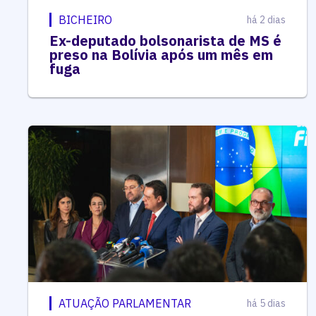
BICHEIRO
há 2 dias
Ex-deputado bolsonarista de MS é
preso na Bolívia após um mês em
fuga
ATUAÇÃO PARLAMENTAR
há 5 dias