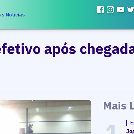
as Notícias
efetivo após chegada
Mais 
1
E
Jog