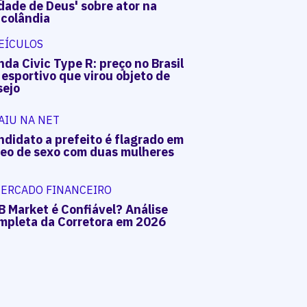
dade de Deus' sobre ator na
acolândia
EÍCULOS
da Civic Type R: preço no Brasil
 esportivo que virou objeto de
sejo
AIU NA NET
ndidato a prefeito é flagrado em
deo de sexo com duas mulheres
ERCADO FINANCEIRO
B Market é Confiável? Análise
mpleta da Corretora em 2026