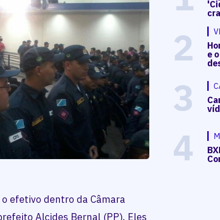
'Ci
cr
2
V
Hon
e o
de
3
C
Ca
ví
4
M
BX
Co
u o efetivo dentro da Câmara
refeito Alcides Bernal (PP). Eles