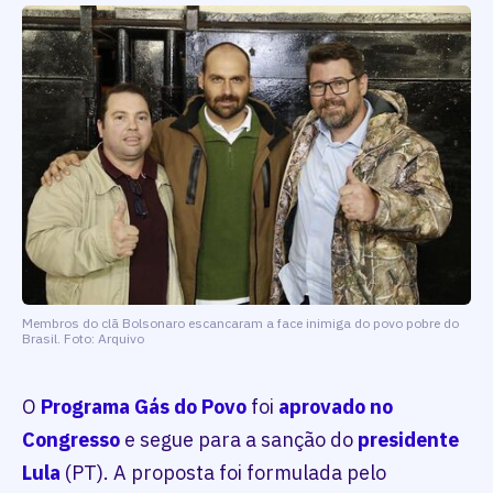
Membros do clã Bolsonaro escancaram a face inimiga do povo pobre do
Brasil. Foto: Arquivo
O
Programa Gás do Povo
foi
aprovado no
Congresso
e segue para a sanção do
presidente
Lula
(PT). A proposta foi formulada pelo