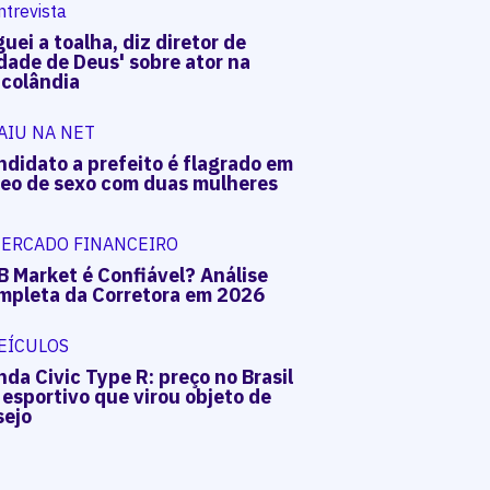
ntrevista
uei a toalha, diz diretor de
dade de Deus' sobre ator na
acolândia
AIU NA NET
ndidato a prefeito é flagrado em
deo de sexo com duas mulheres
ERCADO FINANCEIRO
B Market é Confiável? Análise
mpleta da Corretora em 2026
EÍCULOS
da Civic Type R: preço no Brasil
 esportivo que virou objeto de
sejo