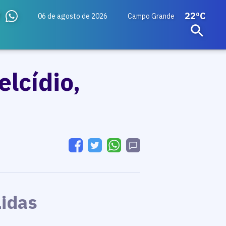
22ºC
06 de agosto de 2026
Campo Grande
lcídio,
Lidas