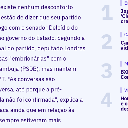
1
E
 existe nenhum desconforto
Jog
'Ci
uestão de dizer que seu partido
cr
ogo com o senador Delcídio do
2
C
ao governo do Estado. Segundo a
Ca
nal do partido, deputado Londres
ví
sas "embrionárias" com o
3
M
Azambuja (PSDB), mas mantém
BX
Co
PT. "As conversas são
ersa, até porque a pré-
4
V
Hon
 não foi confirmada", explica a
e o
de
taca ainda que em relação às
 sempre estiveram mais