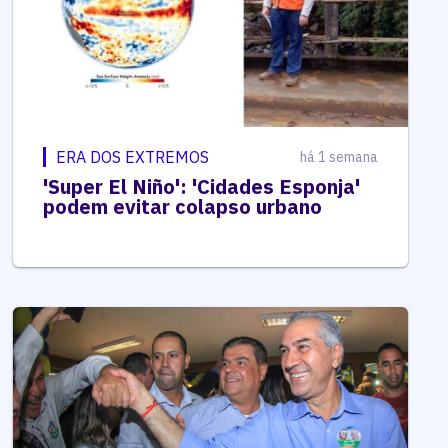
ERA DOS EXTREMOS
há 1 semana
'Super El Niño': 'Cidades Esponja'
podem evitar colapso urbano