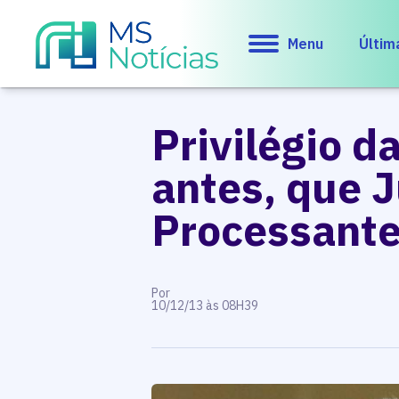
Menu
Últim
Privilégio d
antes, que J
Processant
Por
10/12/13 às 08H39