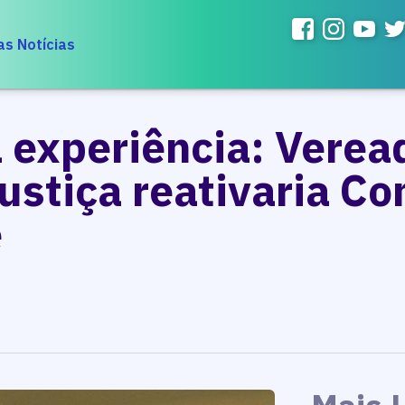
as Notícias
a experiência: Verea
ustiça reativaria C
e