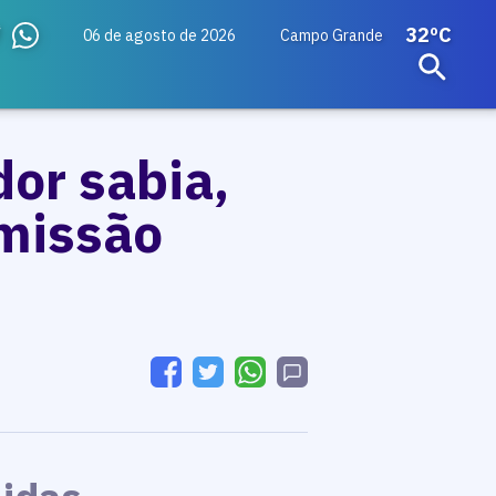
32ºC
06 de agosto de 2026
Campo Grande
dor sabia,
omissão