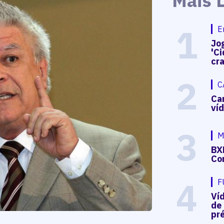
Mais 
1
E
Jog
'Ci
cr
2
C
Ca
ví
3
M
BX
Co
4
F
Ví
de
pré