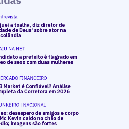
Lidas
ntrevista
uei a toalha, diz diretor de
dade de Deus' sobre ator na
acolândia
AIU NA NET
ndidato a prefeito é flagrado em
deo de sexo com duas mulheres
ERCADO FINANCEIRO
B Market é Confiável? Análise
mpleta da Corretora em 2026
UNKEIRO | NACIONAL
deo: desespero de amigos e corpo
 Mc Kevin caído no chão de
dio; imagens são fortes