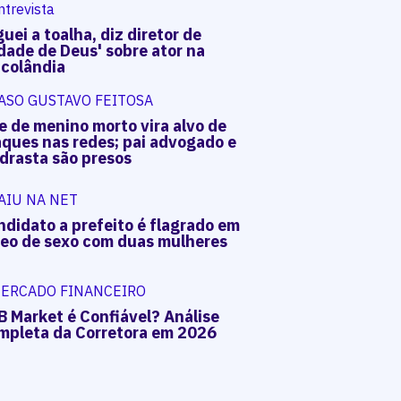
ntrevista
uei a toalha, diz diretor de
dade de Deus' sobre ator na
acolândia
ASO GUSTAVO FEITOSA
e de menino morto vira alvo de
aques nas redes; pai advogado e
drasta são presos
AIU NA NET
ndidato a prefeito é flagrado em
deo de sexo com duas mulheres
ERCADO FINANCEIRO
B Market é Confiável? Análise
mpleta da Corretora em 2026