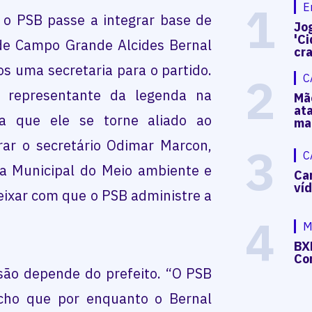
1
E
o PSB passe a integrar base de
Jog
'Ci
 de Campo Grande Alcides Bernal
cr
s uma secretaria para o partido.
2
C
, representante da legenda na
Mã
at
a que ele se torne aliado ao
ma
rar o secretário Odimar Marcon,
3
C
ia Municipal do Meio ambiente e
Ca
ví
ixar com que o PSB administre a
4
M
BX
Co
são depende do prefeito. “O PSB
acho que por enquanto o Bernal