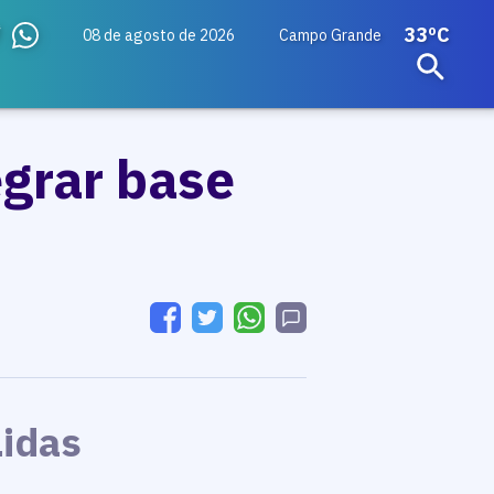
33ºC
08 de agosto de 2026
Campo Grande
egrar base
Lidas