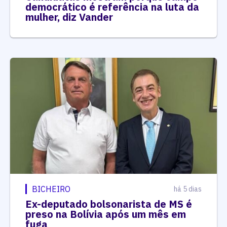
democrático é referência na luta da
mulher, diz Vander
BICHEIRO
há 5 dias
Ex-deputado bolsonarista de MS é
preso na Bolívia após um mês em
fuga