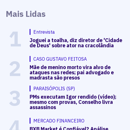
Mais Lidas
1
Entrevista
Joguei a toalha, diz diretor de 'Cidade
de Deus' sobre ator na cracolândia
2
CASO GUSTAVO FEITOSA
Mãe de menino morto vira alvo de
ataques nas redes; pai advogado e
madrasta são presos
3
PARAISÓPOLIS (SP)
PMs executam Igor rendido (vídeo);
mesmo com provas, Conselho livra
assassinos
4
MERCADO FINANCEIRO
BXB Market é Confiável? Análise