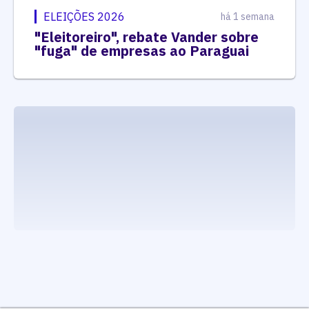
ELEIÇÕES 2026
há 1 semana
"Eleitoreiro", rebate Vander sobre
"fuga" de empresas ao Paraguai
executando carrega_noticias_json()