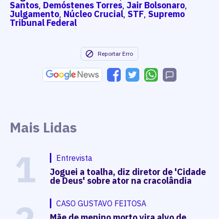
Santos
,
Demóstenes Torres
,
Jair Bolsonaro
,
Julgamento
,
Núcleo Crucial
,
STF
,
Supremo
Tribunal Federal
Reportar Erro
Mais Lidas
1
Entrevista
Joguei a toalha, diz diretor de 'Cidade
de Deus' sobre ator na cracolândia
CASO GUSTAVO FEITOSA
Mãe de menino morto vira alvo de