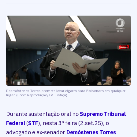
Desmóstenes Torres promete levar cigarro para Bolsonaro em qualquer
lugar. (Foto: Reprodução/TV Justiça)
Durante sustentação oral no
Supremo Tribunal
Federal
(
STF
), nesta 3ª feira (2.set.25), o
advogado e ex-senador
Demóstenes Torres