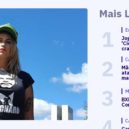
Mais 
1
E
Jog
'Ci
cr
2
C
Mã
at
ma
3
M
BX
Co
4
C
Ca