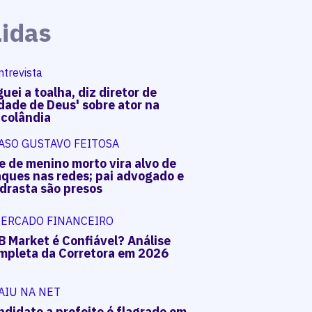
Lidas
ntrevista
uei a toalha, diz diretor de
dade de Deus' sobre ator na
acolândia
ASO GUSTAVO FEITOSA
e de menino morto vira alvo de
aques nas redes; pai advogado e
drasta são presos
ERCADO FINANCEIRO
B Market é Confiável? Análise
mpleta da Corretora em 2026
AIU NA NET
ndidato a prefeito é flagrado em