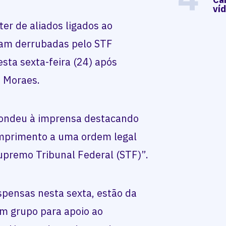
ví
er de aliados ligados ao
oram derrubadas pelo STF
sta sexta-feira (24) após
e Moraes.
pondeu à imprensa destacando
mprimento a uma ordem legal
upremo Tribunal Federal (STF)”.
spensas nesta sexta, estão da
 um grupo para apoio ao