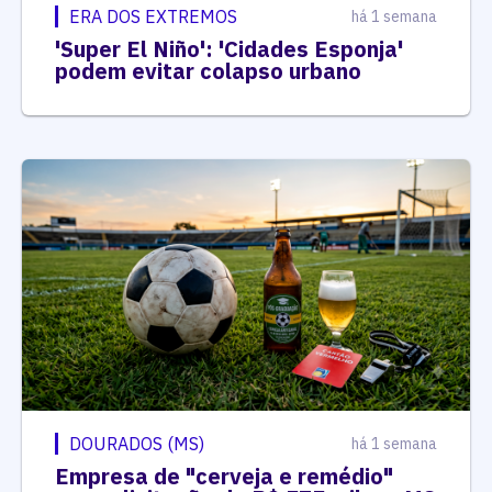
ERA DOS EXTREMOS
há 1 semana
'Super El Niño': 'Cidades Esponja'
podem evitar colapso urbano
DOURADOS (MS)
há 1 semana
Empresa de "cerveja e remédio"