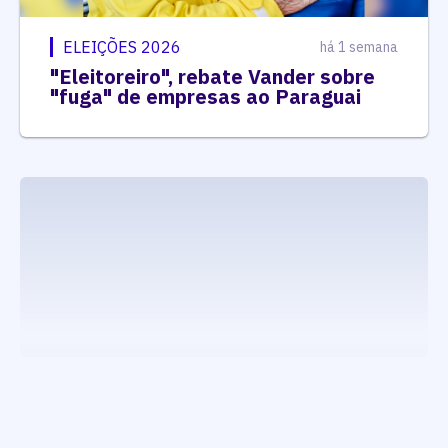
ELEIÇÕES 2026
há 1 semana
"Eleitoreiro", rebate Vander sobre
"fuga" de empresas ao Paraguai
executando carrega_noticias_json()