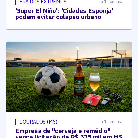
ERA DOS EXTREMOS
há 1 semana
'Super El Niño': 'Cidades Esponja'
podem evitar colapso urbano
DOURADOS (MS)
há 1 semana
Empresa de "cerveja e remédio"
vence licitação de R$ 575 mil em MS