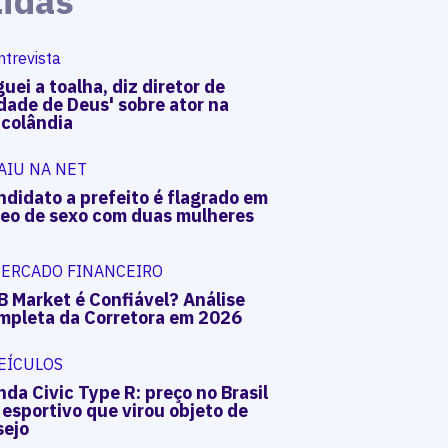
Lidas
ntrevista
uei a toalha, diz diretor de
dade de Deus' sobre ator na
acolândia
AIU NA NET
ndidato a prefeito é flagrado em
deo de sexo com duas mulheres
ERCADO FINANCEIRO
B Market é Confiável? Análise
mpleta da Corretora em 2026
EÍCULOS
da Civic Type R: preço no Brasil
 esportivo que virou objeto de
sejo