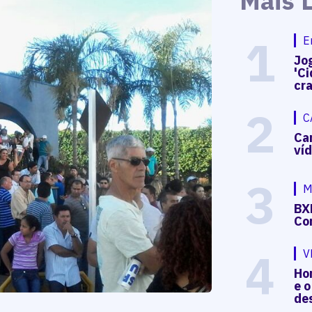
Mais 
1
E
Jog
'Ci
cr
2
C
Ca
ví
3
M
BX
Co
4
V
Hon
e o
de