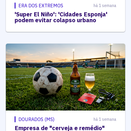
ERA DOS EXTREMOS
há 1 semana
'Super El Niño': 'Cidades Esponja'
podem evitar colapso urbano
DOURADOS (MS)
há 1 semana
Empresa de "cerveja e remédio"