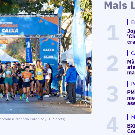
Mais 
1
E
Jog
'Ci
cr
2
C
Mã
at
ma
3
P
PM
me
as
4
M
porada (Fernanda Paradizo / HT Sports)
BX
Co