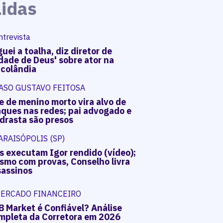
Lidas
ntrevista
uei a toalha, diz diretor de
dade de Deus' sobre ator na
acolândia
ASO GUSTAVO FEITOSA
e de menino morto vira alvo de
aques nas redes; pai advogado e
drasta são presos
ARAISÓPOLIS (SP)
s executam Igor rendido (vídeo);
smo com provas, Conselho livra
sassinos
ERCADO FINANCEIRO
B Market é Confiável? Análise
mpleta da Corretora em 2026