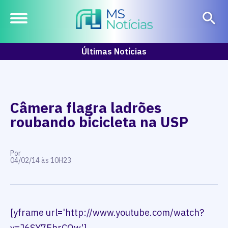
Últimas Notícias
Câmera flagra ladrões
roubando bicicleta na USP
Por
04/02/14 às 10H23
[yframe url='http://www.youtube.com/watch?
v=J6SY7EhrCOw']