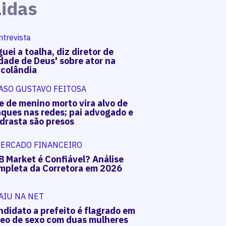
Lidas
ntrevista
uei a toalha, diz diretor de
dade de Deus' sobre ator na
acolândia
ASO GUSTAVO FEITOSA
e de menino morto vira alvo de
aques nas redes; pai advogado e
drasta são presos
ERCADO FINANCEIRO
B Market é Confiável? Análise
mpleta da Corretora em 2026
AIU NA NET
ndidato a prefeito é flagrado em
deo de sexo com duas mulheres