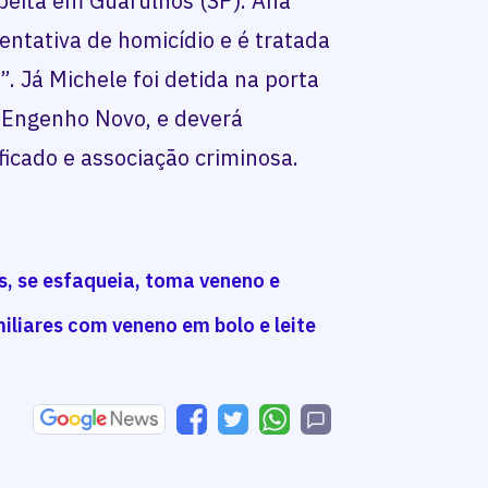
eita em Guarulhos (SP). Ana
tentativa de homicídio e é tratada
r”. Já Michele foi detida na porta
 Engenho Novo, e deverá
ficado e associação criminosa.
s, se esfaqueia, toma veneno e
amiliares com veneno em bolo e leite