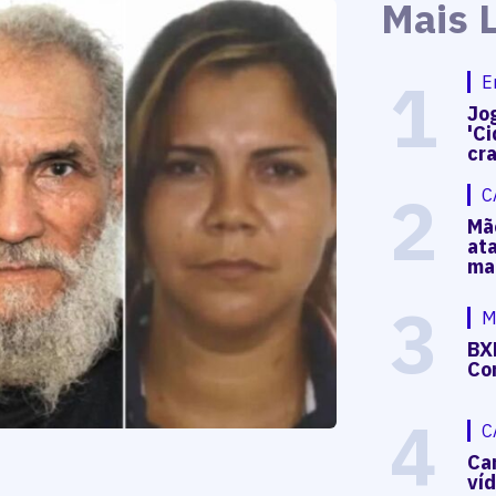
Mais 
1
E
Jog
'Ci
cr
2
C
Mã
at
ma
3
M
BX
Co
4
C
Ca
ví