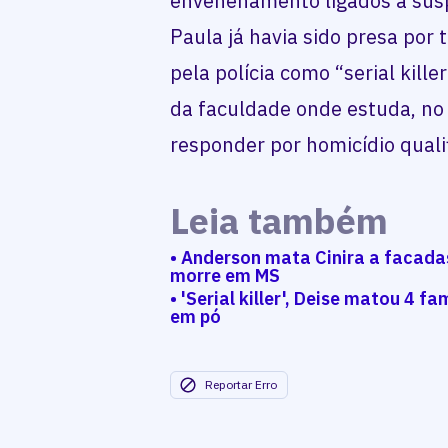
envenenamento ligados à susp
Paula já havia sido presa por 
pela polícia como “serial kille
da faculdade onde estuda, no
responder por homicídio quali
Leia também
• Anderson mata Cinira a facada
morre em MS
• 'Serial killer', Deise matou 4 f
em pó
Reportar Erro