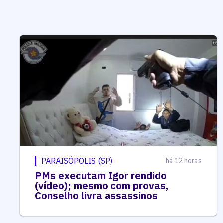
PARAISÓPOLIS (SP)
há 12 horas
PMs executam Igor rendido
(vídeo); mesmo com provas,
Conselho livra assassinos