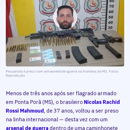
Pecuarista é preso com armamentode guerra na fronteira de MS. Fotos:
Reprodução
Menos de três anos após ser flagrado armado
em Ponta Porã (MS), o brasileiro
Nicolas Rachid
Rossi Mahmoud
, de 37 anos, voltou a ser preso
na linha internacional — desta vez com um
arsenal de guerra
dentro de uma caminhonete