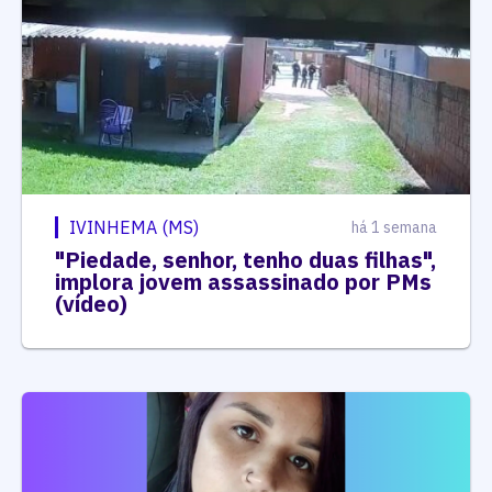
IVINHEMA (MS)
há 1 semana
"Piedade, senhor, tenho duas filhas",
implora jovem assassinado por PMs
(vídeo)