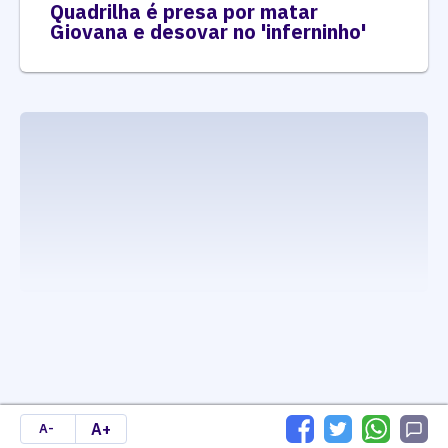
Quadrilha é presa por matar
Giovana e desovar no 'inferninho'
executando carrega_noticias_json()
A+
A-