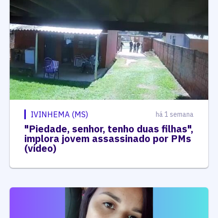
IVINHEMA (MS)
há 1 semana
"Piedade, senhor, tenho duas filhas",
implora jovem assassinado por PMs
(vídeo)