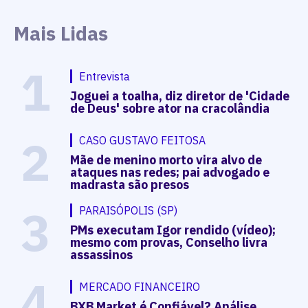
Mais Lidas
1
Entrevista
Joguei a toalha, diz diretor de 'Cidade
de Deus' sobre ator na cracolândia
2
CASO GUSTAVO FEITOSA
Mãe de menino morto vira alvo de
ataques nas redes; pai advogado e
madrasta são presos
3
PARAISÓPOLIS (SP)
PMs executam Igor rendido (vídeo);
mesmo com provas, Conselho livra
assassinos
4
MERCADO FINANCEIRO
BXB Market é Confiável? Análise