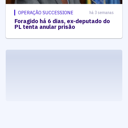
OPERAÇÃO SUCCESSIONE
há 3 semanas
Foragido há 6 dias, ex-deputado do
PL tenta anular prisão
executando carrega_noticias_json()