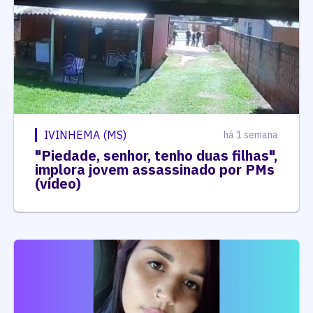
IVINHEMA (MS)
há 1 semana
"Piedade, senhor, tenho duas filhas",
implora jovem assassinado por PMs
(vídeo)