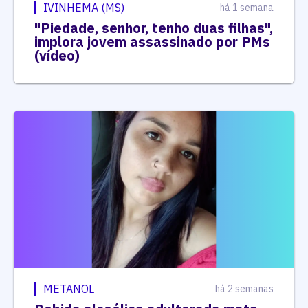
IVINHEMA (MS)
há 1 semana
"Piedade, senhor, tenho duas filhas",
implora jovem assassinado por PMs
(vídeo)
METANOL
há 2 semanas