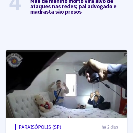
4
Mãe de menino morto vira alvo de
ataques nas redes; pai advogado e
madrasta são presos
PARAISÓPOLIS (SP)
há 2 dias