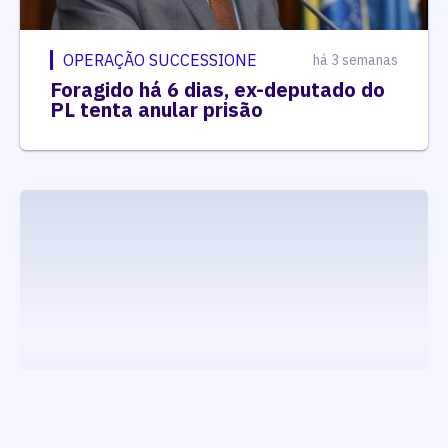
OPERAÇÃO SUCCESSIONE
há 3 semanas
Foragido há 6 dias, ex-deputado do
PL tenta anular prisão
executando carrega_noticias_json()