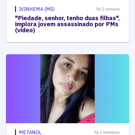
IVINHEMA (MS)
há 1 semana
"Piedade, senhor, tenho duas filhas",
implora jovem assassinado por PMs
(vídeo)
METANOL
há 2 semanas