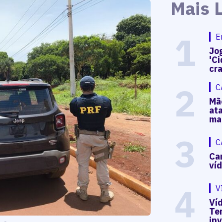
Mais 
1
E
Jog
'Ci
cr
2
C
Mã
at
ma
3
C
Ca
ví
4
V
Víd
Te
in