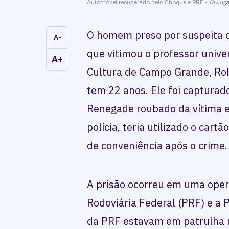
Automóvel recuperado pelo Choque e PRF -
Divulg
O homem preso por suspeita d
A-
que vitimou o professor unive
A+
Cultura de Campo Grande, Rob
tem 22 anos. Ele foi capturad
Renegade roubado da vítima 
polícia, teria utilizado o cart
de conveniência após o crime.
A prisão ocorreu em uma opera
Rodoviária Federal (PRF) e a P
da PRF estavam em patrulha 