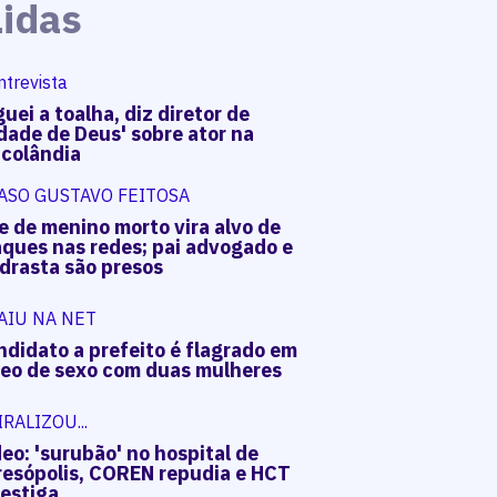
Lidas
ntrevista
uei a toalha, diz diretor de
dade de Deus' sobre ator na
acolândia
ASO GUSTAVO FEITOSA
e de menino morto vira alvo de
aques nas redes; pai advogado e
drasta são presos
AIU NA NET
ndidato a prefeito é flagrado em
deo de sexo com duas mulheres
IRALIZOU...
eo: 'surubão' no hospital de
resópolis, COREN repudia e HCT
vestiga