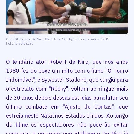
Com Stallone e De Niro, filme traz "Rocky" x "Touro Indomável"
Foto: Divulgação
O lendário ator Robert de Niro, que nos anos
1980 fez do boxe um mito com o filme "O Touro
Indomável", e Sylvester Stallone, que surgiu para
o estrelato com "Rocky", voltam ao ringue mais
de 30 anos depois dessas estreias para lutar seu
último combate em "Ajuste de Contas", que
estreia neste Natal nos Estados Unidos. Ao longo
do filme os espectadores não poderão evitar
comparar e perceber que Stallone e De Niro já