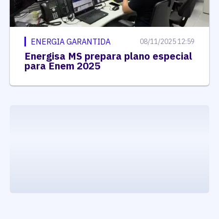
ENERGIA GARANTIDA
08/11/2025 12:59
Energisa MS prepara plano especial
para Enem 2025
executando carrega_noticias_json()