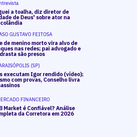
ntrevista
uei a toalha, diz diretor de
dade de Deus' sobre ator na
acolândia
ASO GUSTAVO FEITOSA
e de menino morto vira alvo de
aques nas redes; pai advogado e
drasta são presos
ARAISÓPOLIS (SP)
s executam Igor rendido (vídeo);
smo com provas, Conselho livra
sassinos
ERCADO FINANCEIRO
B Market é Confiável? Análise
mpleta da Corretora em 2026