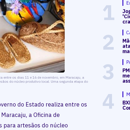
1
E
Jog
'Ci
cr
2
C
Mã
at
ma
3
P
PM
me
za entre os dias 11 e 16 de novembro, em Maracaju, a
as
tesãos do núcleo produtivo local. Uma segunda etapa do
4
M
BX
verno do Estado realiza entre os
Co
Maracaju, a Oficina de
s para artesãos do núcleo