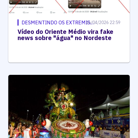
DESMENTINDO OS EXTREMISTAS
16/04/2026 22:59
Vídeo do Oriente Médio vira fake
news sobre "água" no Nordeste