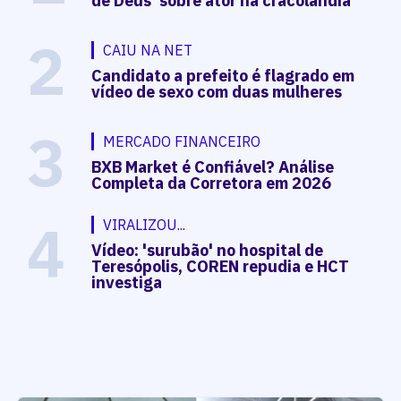
de Deus' sobre ator na cracolândia
2
CAIU NA NET
Candidato a prefeito é flagrado em
vídeo de sexo com duas mulheres
3
MERCADO FINANCEIRO
BXB Market é Confiável? Análise
Completa da Corretora em 2026
4
VIRALIZOU...
Vídeo: 'surubão' no hospital de
Teresópolis, COREN repudia e HCT
investiga