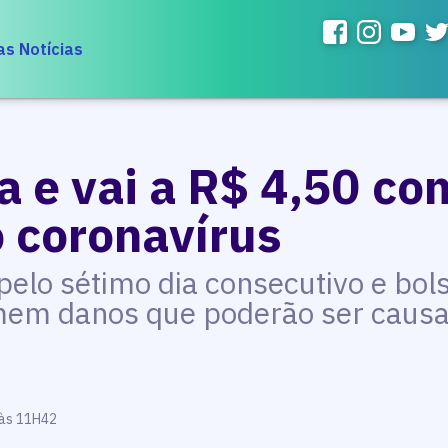
as Notícias
a e vai a R$ 4,50 c
 coronavírus
elo sétimo dia consecutivo e bol
mem danos que poderão ser causa
 às 11H42