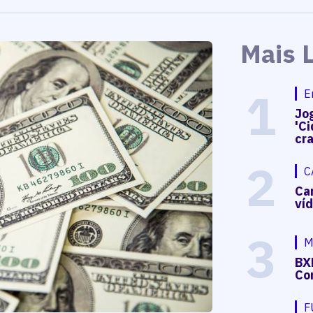
Mais 
1
E
Jog
'Ci
cr
2
C
Ca
ví
3
M
BX
Co
F