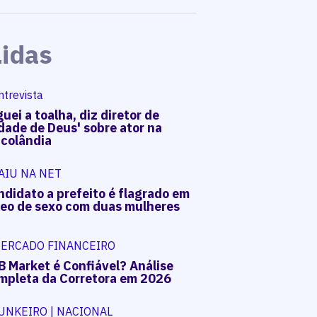
Lidas
ntrevista
uei a toalha, diz diretor de
dade de Deus' sobre ator na
acolândia
AIU NA NET
ndidato a prefeito é flagrado em
deo de sexo com duas mulheres
ERCADO FINANCEIRO
B Market é Confiável? Análise
mpleta da Corretora em 2026
UNKEIRO | NACIONAL