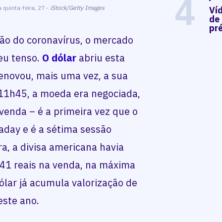
4
 quinta-feira, 27 -
iStock/Getty Images
Ví
de
pré
ão do coronavírus, o mercado
eu tenso.
O dólar
abriu esta
 renovou, mais uma vez, a sua
 11h45, a moeda era negociada,
 venda – é a primeira vez que o
raday e é a sétima sessão
ra, a divisa americana havia
441 reais na venda, na máxima
lar já acumula valorização de
este ano.