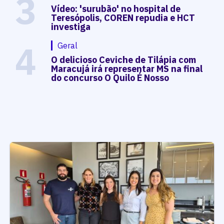
3
Vídeo: 'surubão' no hospital de
Teresópolis, COREN repudia e HCT
investiga
4
Geral
O delicioso Ceviche de Tilápia com
Maracujá irá representar MS na final
do concurso O Quilo É Nosso