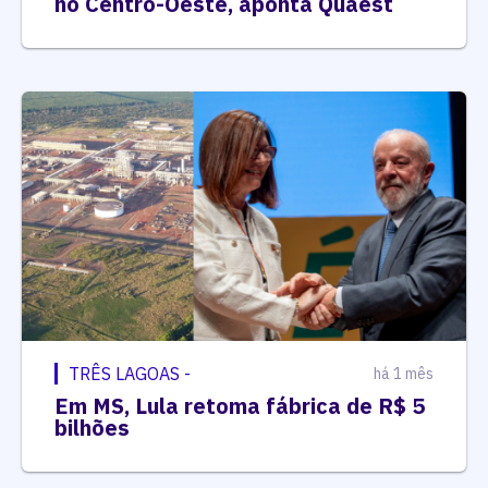
no Centro-Oeste, aponta Quaest
TRÊS LAGOAS -
há 1 mês
Em MS, Lula retoma fábrica de R$ 5
bilhões