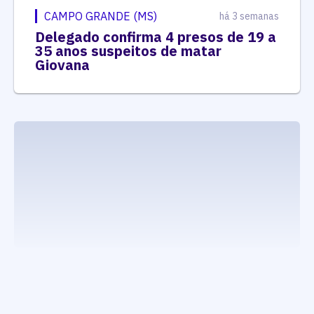
CAMPO GRANDE (MS)
há 3 semanas
Delegado confirma 4 presos de 19 a
35 anos suspeitos de matar
Giovana
executando carrega_noticias_json()