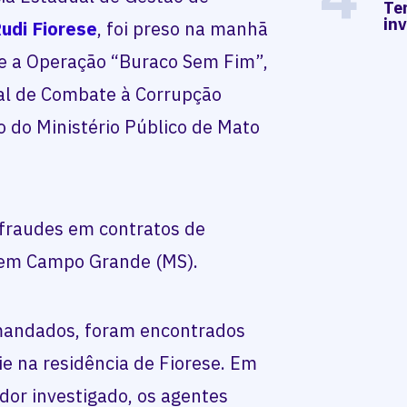
Te
in
udi Fiorese
, foi preso na manhã
te a Operação “Buraco Sem Fim”,
al de Combate à Corrupção
ão do Ministério Público de Mato
 fraudes em contratos de
 em Campo Grande (MS).
mandados, foram encontrados
e na residência de Fiorese. Em
idor investigado, os agentes