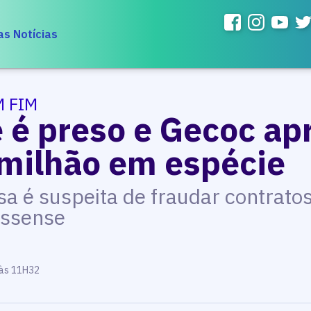
as Notícias
 FIM
e é preso e Gecoc a
milhão em espécie
a é suspeita de fraudar contrato
ossense
 às 11H32