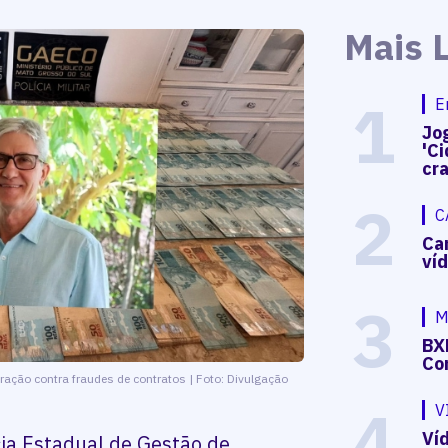
Mais 
1
E
Jog
'Ci
cr
2
C
Ca
ví
3
M
BX
Co
ração contra fraudes de contratos | Foto: Divulgação
4
V
Víd
cia Estadual de Gestão de