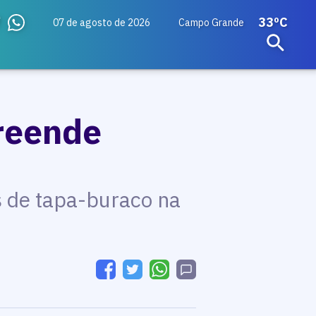
33ºC
07 de agosto de 2026
Campo Grande
preende
s de tapa-buraco na