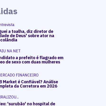
Lidas
ntrevista
uei a toalha, diz diretor de
dade de Deus' sobre ator na
acolândia
AIU NA NET
ndidato a prefeito é flagrado em
deo de sexo com duas mulheres
ERCADO FINANCEIRO
B Market é Confiável? Análise
mpleta da Corretora em 2026
IRALIZOU...
eo: 'surubão' no hospital de