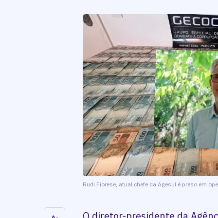
Rudi Fiorese, atual chefe da Agesul é preso em ope
O diretor-presidente da Agên
A-