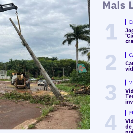
Mais 
1
E
Jog
'Ci
cr
2
C
Ca
ví
3
V
Víd
Te
in
4
F
Ví
de
pré