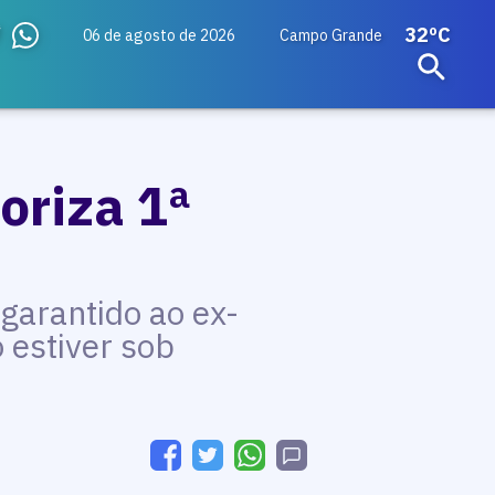
32ºC
06 de agosto de 2026
Campo Grande
oriza 1ª
garantido ao ex-
estiver sob