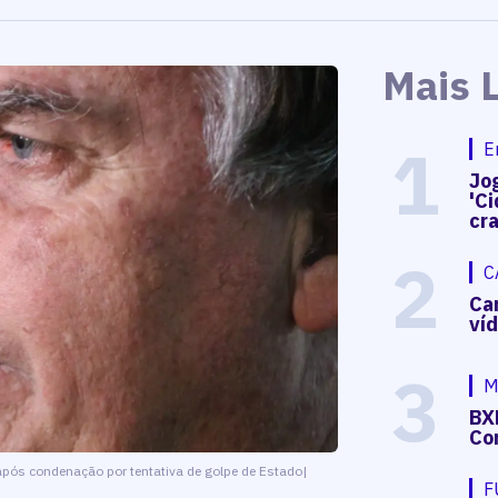
Mais 
1
E
Jog
'Ci
cr
2
C
Ca
ví
3
M
BX
Co
após condenação por tentativa de golpe de Estado|
F