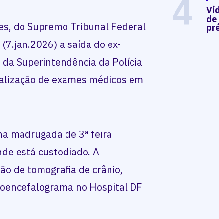
4
Ví
de
es, do Supremo Tribunal Federal
pré
 (7.jan.2026) a saída do ex-
) da Superintendência da Polícia
realização de exames médicos em
na madrugada de 3ª feira
nde está custodiado. A
ção de tomografia de crânio,
roencefalograma no Hospital DF