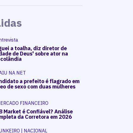
Lidas
ntrevista
uei a toalha, diz diretor de
dade de Deus' sobre ator na
acolândia
AIU NA NET
ndidato a prefeito é flagrado em
deo de sexo com duas mulheres
ERCADO FINANCEIRO
B Market é Confiável? Análise
mpleta da Corretora em 2026
UNKEIRO | NACIONAL