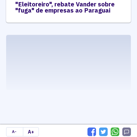
"Eleitoreiro", rebate Vander sobre
"fuga" de empresas ao Paraguai
executando carrega_noticias_json()
A+
A-