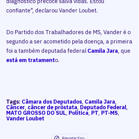
diagnóstico precoce salva vidas. Estou
confiante", declarou Vander Loubet.
Do Partido dos Trabalhadores de MS, Vander é o
segundo a ser acometido pela doença, a primeira
foi a também deputada federal
Camila Jara
, que
está em tratament
o.
Tags:
Câmara dos Deputados
,
Camila Jara
,
Câncer
,
câncer de próstata
,
Deputado Federal
,
MATO GROSSO DO SUL
,
Politica
,
PT
,
PT-MS
,
Vander Loubet
Reportar Erro