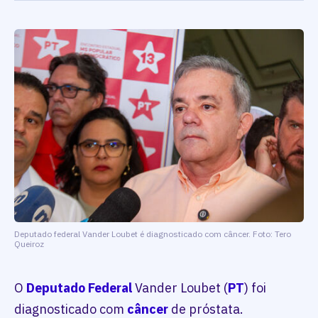
Deputado federal Vander Loubet é diagnosticado com câncer. Foto: Tero
Queiroz
O
Deputado Federal
Vander Loubet (
PT
) foi
diagnosticado com
câncer
de próstata.