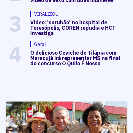
vídeo de sexo com duas mulheres
3
VIRALIZOU...
Vídeo: 'surubão' no hospital de
Teresópolis, COREN repudia e HCT
investiga
4
Geral
O delicioso Ceviche de Tilápia com
Maracujá irá representar MS na final
do concurso O Quilo É Nosso