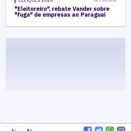
"Eleitoreiro", rebate Vander sobre
"fuga" de empresas ao Paraguai
executando carrega_noticias_json()
A+
A-