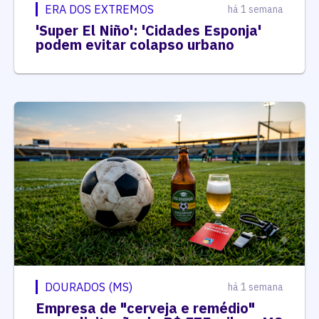
ERA DOS EXTREMOS
há 1 semana
'Super El Niño': 'Cidades Esponja'
podem evitar colapso urbano
DOURADOS (MS)
há 1 semana
Empresa de "cerveja e remédio"