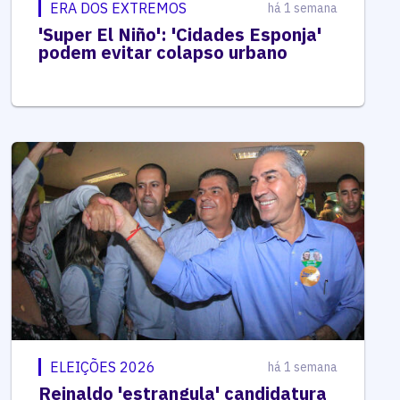
ERA DOS EXTREMOS
há 1 semana
'Super El Niño': 'Cidades Esponja'
podem evitar colapso urbano
ELEIÇÕES 2026
há 1 semana
Reinaldo 'estrangula' candidatura