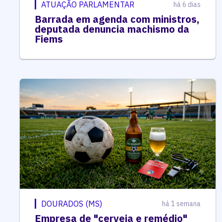
ATUAÇÃO PARLAMENTAR
há 6 dias
Barrada em agenda com ministros,
deputada denuncia machismo da
Fiems
DOURADOS (MS)
há 1 semana
Empresa de "cerveja e remédio"