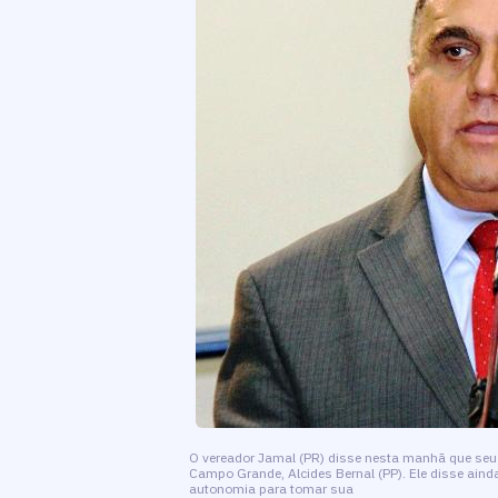
O vereador Jamal (PR) disse nesta manhã que seu 
Campo Grande, Alcides Bernal (PP). Ele disse ain
autonomia para tomar sua