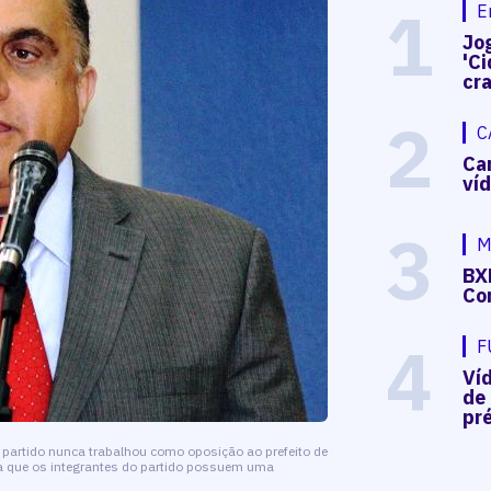
1
E
Jog
'Ci
cr
2
C
Ca
ví
3
M
BX
Co
4
F
Ví
de
pré
partido nunca trabalhou como oposição ao prefeito de
da que os integrantes do partido possuem uma