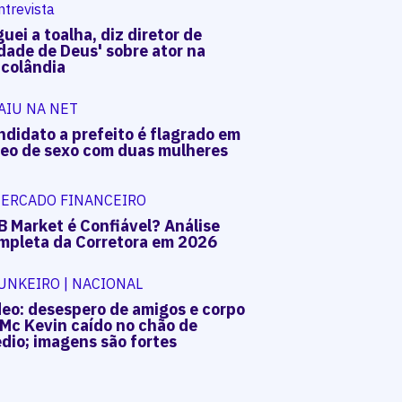
ntrevista
uei a toalha, diz diretor de
dade de Deus' sobre ator na
acolândia
AIU NA NET
ndidato a prefeito é flagrado em
deo de sexo com duas mulheres
ERCADO FINANCEIRO
B Market é Confiável? Análise
mpleta da Corretora em 2026
UNKEIRO | NACIONAL
deo: desespero de amigos e corpo
 Mc Kevin caído no chão de
dio; imagens são fortes